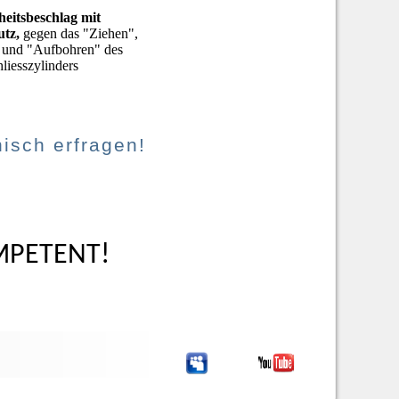
heitsbeschlag mit
utz,
gegen das "Ziehen",
 und "Aufbohren" des
liesszylinders
nisch erfragen!
PETENT!