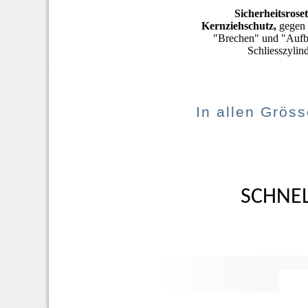
Sicherheitsroset
Kernziehschutz,
gegen 
"Brechen" und "Aufb
Schliesszylin
In allen Gröss
SCHNEL